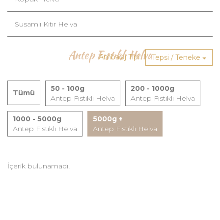
Susamlı Kıtır Helva
Antep Fıstıklı Helva
Ambalaj Tipi:
Tepsi / Teneke
50 - 100g
200 - 1000g
Tümü
Antep Fıstıklı Helva
Antep Fıstıklı Helva
1000 - 5000g
5000g +
Antep Fıstıklı Helva
Antep Fıstıklı Helva
İçerik bulunamadı!