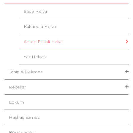
Sade Helva
Kakaoulu Helva
Antep Fıstıklı Helva
Yaz Helvası
Tahin & Pekmez
Reçeller
Lokum
Haşhaş Ezmesi
Köpük Helva