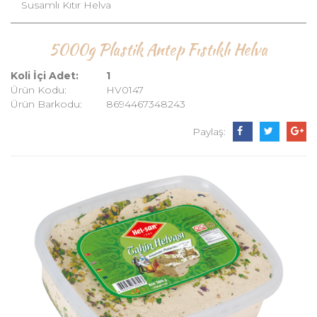
Susamlı Kıtır Helva
5000g Plastik Antep Fıstıklı Helva
Koli İçi Adet:
1
Ürün Kodu:
HV0147
Ürün Barkodu:
8694467348243
Paylaş: