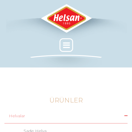
ÜRÜNLER
Helvalar
Sade Helva