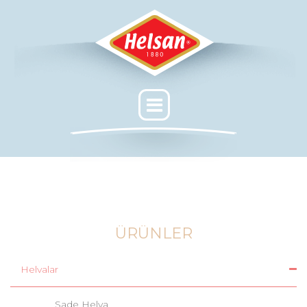
ÜRÜNLER
Helvalar
Sade Helva