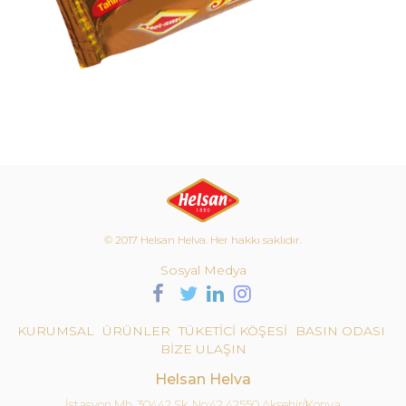
© 2017 Helsan Helva. Her hakkı saklıdır.
Sosyal Medya
KURUMSAL
ÜRÜNLER
TÜKETİCİ KÖŞESİ
BASIN ODASI
BİZE ULAŞIN
Helsan Helva
İstasyon Mh. 30442 Sk. No:42 42550 Akşehir/Konya