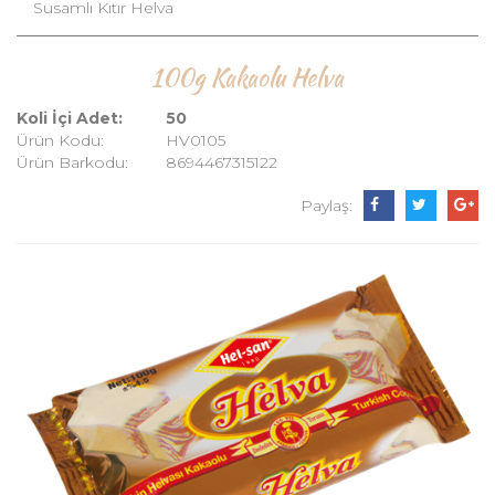
Susamlı Kıtır Helva
100g Kakaolu Helva
Koli İçi Adet:
50
Ürün Kodu:
HV0105
Ürün Barkodu:
8694467315122
Paylaş: